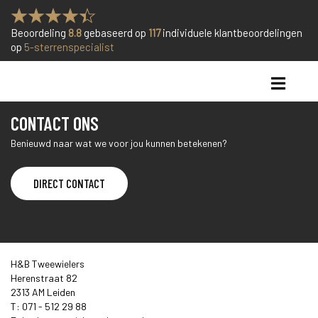
Beoordeling
8.8
gebaseerd op
117
individuele klantbeoordelingen
op
5-sterrenspecialist
helaas geen berichten
Hier komt de sidebar
CONTACT ONS
Benieuwd naar wat we voor jou kunnen betekenen?
DIRECT CONTACT
H&B Tweewielers
Herenstraat 82
2313 AM Leiden
T: 071 - 512 29 88