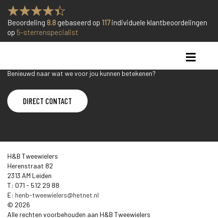
Beoordeling
8.8
gebaseerd op
117
individuele klantbeoordelingen
op
5-sterrenspecialist
CONTACT ONS
Benieuwd naar wat we voor jou kunnen betekenen?
DIRECT CONTACT
H&B Tweewielers
Herenstraat 82
2313 AM Leiden
T: 071 - 512 29 88
E:
henb-tweewielers@hetnet.nl
© 2026
Alle rechten voorbehouden aan H&B Tweewielers